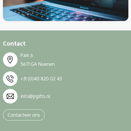
Sleutelhangers en Lanyards
Sweaters
Overalls
Snoepgoed
T-Shirts
Overhemden
Spellen voor binnen en buiten
Vesten
Polo's
Contact
Themapakketten
Reflecterende polo's
Park 6
Veiligheid, Auto en Fiets
Reflecterende vesten
5671 GA Nuenen
Vrije tijd en Strand
Regenkleding
+31 (0)40 820 02 43
Waterflesjes
Restauranttextiel
info@jrgifts.nl
Schoenen
Contacteer ons
Schorten en Sloven