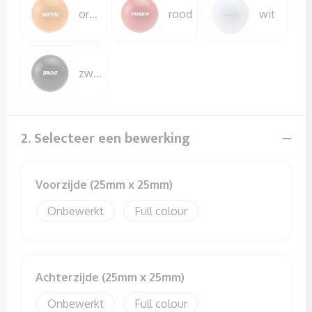
Sweaters
oranje
rood
wit
T-Shirts
Veiligheidssignalering en Verlichting
zwart
Veiligheidsvesten en Veiligheidshesjes
2. Selecteer een bewerking
Vesten
Voorzijde (25mm x 25mm)
Onbewerkt
Full colour
Achterzijde (25mm x 25mm)
Onbewerkt
Full colour