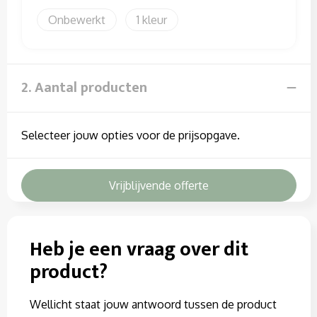
Sweaters
Onbewerkt
1
T-Shirts
Veiligheidssignalering en Verlichting
2. Aantal producten
Veiligheidsvesten en Veiligheidshesjes
Selecteer jouw opties voor de prijsopgave.
Vesten
Vrijblijvende offerte
Heb je een vraag over dit
product?
Wellicht staat jouw antwoord tussen de product