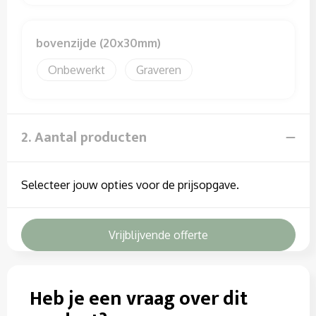
Sweaters
T-Shirts
bovenzijde (20x30mm)
Onbewerkt
Graveren
Veiligheidssignalering en Verlichting
Veiligheidsvesten en Veiligheidshesjes
2. Aantal producten
Vesten
Selecteer jouw opties voor de prijsopgave.
Vrijblijvende offerte
Heb je een vraag over dit