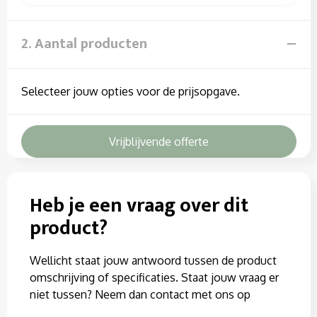
Sweaters
T-Shirts
2. Aantal producten
Veiligheidssignalering en Verlichting
Selecteer jouw opties voor de prijsopgave.
Veiligheidsvesten en Veiligheidshesjes
Vesten
Vrijblijvende offerte
Heb je een vraag over dit
product?
Wellicht staat jouw antwoord tussen de product
omschrijving of specificaties. Staat jouw vraag er
niet tussen? Neem dan contact met ons op