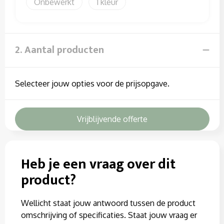
Sweaters
Onbewerkt
1
T-Shirts
2. Aantal producten
Veiligheidssignalering en Verlichting
Veiligheidsvesten en Veiligheidshesjes
Selecteer jouw opties voor de prijsopgave.
Vesten
Vrijblijvende offerte
Heb je een vraag over dit
product?
Wellicht staat jouw antwoord tussen de product
omschrijving of specificaties. Staat jouw vraag er