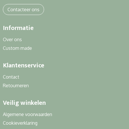
Sweaters
Contacteer ons
T-Shirts
Informatie
Veiligheidssignalering en Verlichting
Over ons
Veiligheidsvesten en Veiligheidshesjes
Custom made
Vesten
Klantenservice
Contact
Retourneren
Veilig winkelen
Algemene voorwaarden
Cookieverklaring