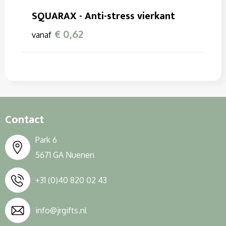
Sleutelhangers en Lanyards
Sweaters
Overalls
SQUARAX - Anti-stress vierkant
Snoepgoed
T-Shirts
Overhemden
€ 0,62
vanaf
Spellen voor binnen en buiten
Vesten
Polo's
Themapakketten
Reflecterende polo's
Veiligheid, Auto en Fiets
Reflecterende vesten
Contact
Vrije tijd en Strand
Regenkleding
Park 6
Waterflesjes
Restauranttextiel
5671 GA Nuenen
Schoenen
+31 (0)40 820 02 43
Schorten en Sloven
info@jrgifts.nl