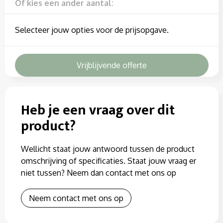
Sweaters
Of kies een ander aantal:
T-Shirts
Selecteer jouw opties voor de prijsopgave.
Veiligheidssignalering en Verlichting
Vrijblijvende offerte
Veiligheidsvesten en Veiligheidshesjes
Vesten
Heb je een vraag over dit
product?
Wellicht staat jouw antwoord tussen de product
omschrijving of specificaties. Staat jouw vraag er
niet tussen? Neem dan contact met ons op
Neem contact met ons op