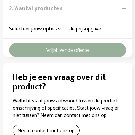
Sweaters
2. Aantal producten
T-Shirts
Selecteer jouw opties voor de prijsopgave.
Veiligheidssignalering en Verlichting
Veiligheidsvesten en Veiligheidshesjes
Vrijblijvende offerte
Vesten
Heb je een vraag over dit
product?
Wellicht staat jouw antwoord tussen de product
omschrijving of specificaties. Staat jouw vraag er
niet tussen? Neem dan contact met ons op
Neem contact met ons op