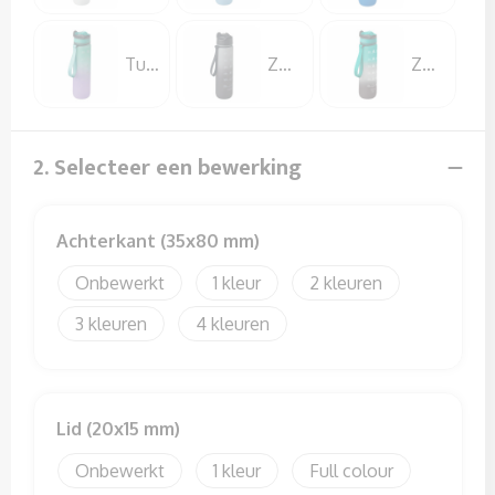
Sweaters
T-Shirts
Turquoise
Zwart
Zwart/Blauw
Veiligheidssignalering en Verlichting
2. Selecteer een bewerking
Veiligheidsvesten en Veiligheidshesjes
Vesten
Achterkant (35x80 mm)
Onbewerkt
1
2
3
4
Lid (20x15 mm)
Onbewerkt
1
Full colour