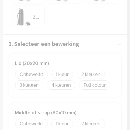
Sweaters
T-Shirts
Zwart
Veiligheidssignalering en Verlichting
2. Selecteer een bewerking
Veiligheidsvesten en Veiligheidshesjes
Vesten
Lid (20x20 mm)
Onbewerkt
1
2
3
4
Full colour
Middle of strap (80x10 mm)
Onbewerkt
1
2