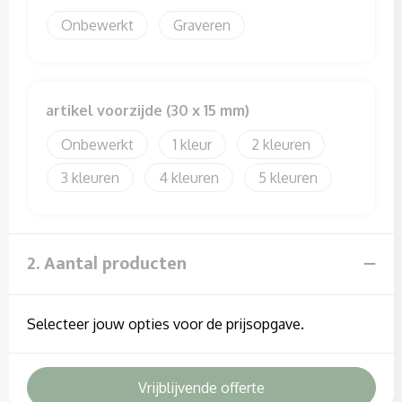
Sweaters
Onbewerkt
Graveren
T-Shirts
Veiligheidssignalering en Verlichting
artikel voorzijde (30 x 15 mm)
Veiligheidsvesten en Veiligheidshesjes
Onbewerkt
1
2
3
4
5
Vesten
2. Aantal producten
Selecteer jouw opties voor de prijsopgave.
Vrijblijvende offerte