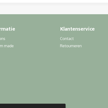
rmatie
Klantenservice
ons
Contact
om made
Retourneren