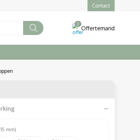
Contact
0
Offertemand
doppen
erking
 15 mm)