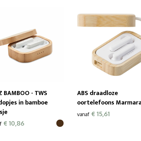
Z BAMBOO - TWS
ABS draadloze
dopjes in bamboe
oortelefoons Marmar
sje
€ 15,61
vanaf
€ 10,86
f