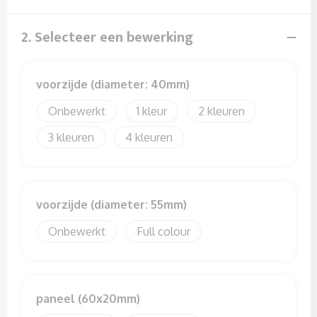
Sweaters
2. Selecteer een bewerking
T-Shirts
Veiligheidssignalering en Verlichting
voorzijde (diameter: 40mm)
Veiligheidsvesten en Veiligheidshesjes
Onbewerkt
1
2
3
4
Vesten
voorzijde (diameter: 55mm)
Onbewerkt
Full colour
paneel (60x20mm)