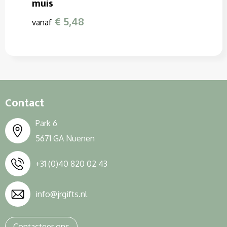
muis
€ 5,48
vanaf
Contact
Park 6
5671 GA Nuenen
+31 (0)40 820 02 43
info@jrgifts.nl
Contacteer ons