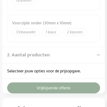
Graveren
Sweaters
T-Shirts
Voorzijde onder (30mm x 10mm)
Veiligheidssignalering en Verlichting
Onbewerkt
1
2
Veiligheidsvesten en Veiligheidshesjes
Vesten
2. Aantal producten
Selecteer jouw opties voor de prijsopgave.
Vrijblijvende offerte