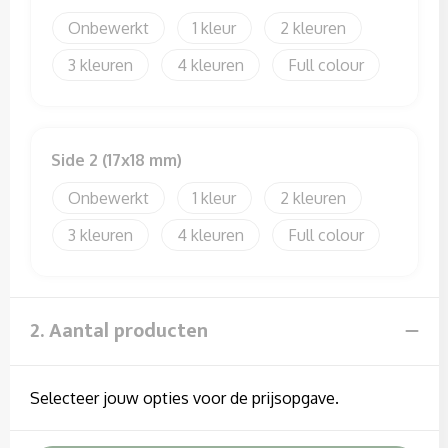
Sweaters
Onbewerkt
1
2
T-Shirts
3
4
Full colour
Veiligheidssignalering en Verlichting
Veiligheidsvesten en Veiligheidshesjes
Side 2 (17x18 mm)
Onbewerkt
1
2
Vesten
3
4
Full colour
2. Aantal producten
Selecteer jouw opties voor de prijsopgave.