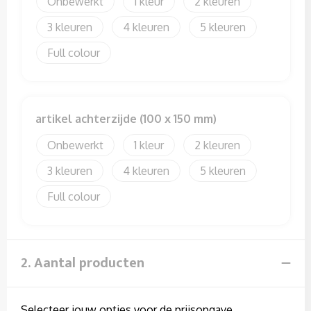
Onbewerkt
1
2
Sweaters
3
4
5
T-Shirts
Full colour
Veiligheidssignalering en Verlichting
Veiligheidsvesten en Veiligheidshesjes
artikel achterzijde (100 x 150 mm)
Vesten
Onbewerkt
1
2
3
4
5
Full colour
2. Aantal producten
Selecteer jouw opties voor de prijsopgave.