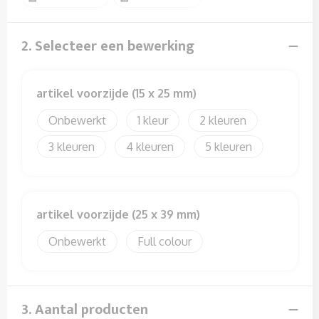
Sweaters
T-Shirts
2. Selecteer een bewerking
Veiligheidssignalering en Verlichting
artikel voorzijde (15 x 25 mm)
Veiligheidsvesten en Veiligheidshesjes
Onbewerkt
1
2
Vesten
3
4
5
artikel voorzijde (25 x 39 mm)
Onbewerkt
Full colour
3. Aantal producten