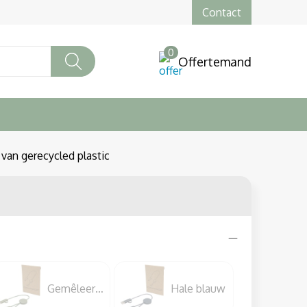
Contact
0
Offertemand
 van gerecycled plastic
Gemêleerd groen
Hale blauw