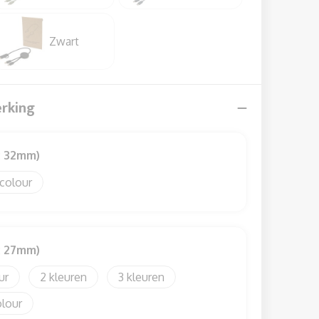
Zwart
erking
: 32mm)
 colour
: 27mm)
2
3
olour