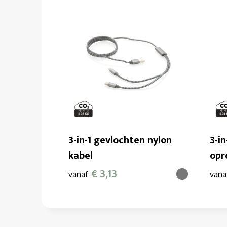
3-in-1 gevlochten nylon
3-i
kabel
opr
€ 3,13
vanaf
vana