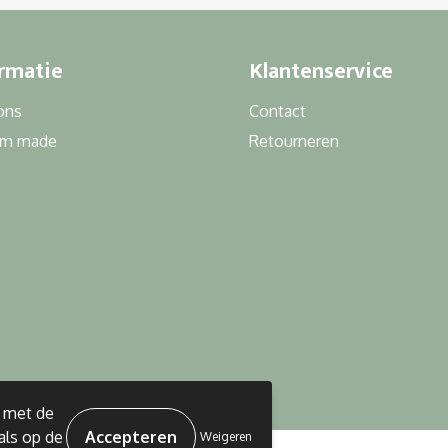
rmatie
Klantenservice
ons
Contact
om made
Retourneren
d met de
als op de
Weigeren