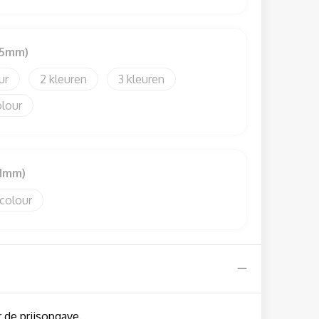
25mm)
2
3
olour
31mm)
 colour
 de prijsopgave.