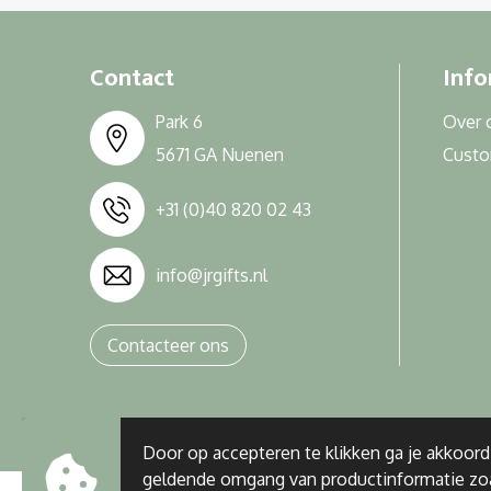
Contact
Info
Park 6
Over 
5671 GA Nuenen
Cust
+31 (0)40 820 02 43
info@jrgifts.nl
Contacteer ons
Door op accepteren te klikken ga je akkoor
geldende omgang van productinformatie zo