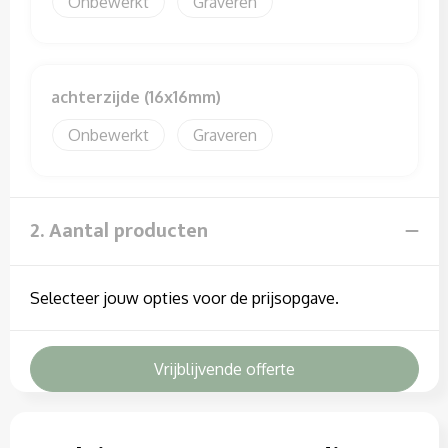
Onbewerkt
Graveren
Sweaters
T-Shirts
achterzijde (16x16mm)
Veiligheidssignalering en Verlichting
Onbewerkt
Graveren
Veiligheidsvesten en Veiligheidshesjes
Vesten
2. Aantal producten
Selecteer jouw opties voor de prijsopgave.
Vrijblijvende offerte