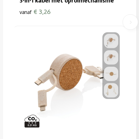
3-in-1 kabel met oprolmechanisme
€ 3,26
vanaf