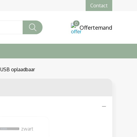
Contact
0
Offertemand
 USB oplaadbaar
zwart