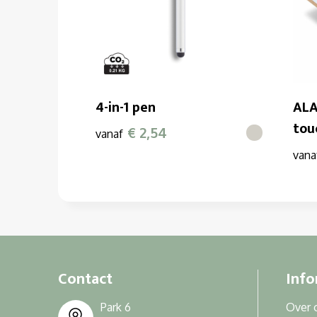
4-in-1 pen
ALA
tou
€ 2,54
vanaf
vana
Contact
Info
Park 6
Over 