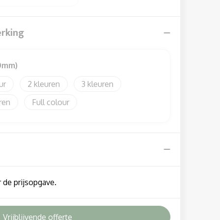
erking
10mm)
2
3
Full colour
 de prijsopgave.
Vrijblijvende offerte