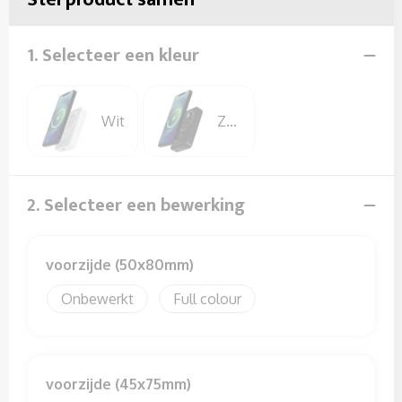
Sweaters
T-Shirts
1. Selecteer een kleur
Veiligheidssignalering en Verlichting
Wit
Zwart
Veiligheidsvesten en Veiligheidshesjes
Vesten
2. Selecteer een bewerking
voorzijde (50x80mm)
Onbewerkt
Full colour
voorzijde (45x75mm)