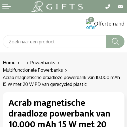
Terug
Terug
Terug
0
Aanstekers
Badtextiel en Douche
Been- en voetbescherming
Offertemand
Anti-stress
Blazers
Bodywarmers
Bidons en Sportflessen
Bodywarmers
Broeken en Rokken
Elektronica, Gadgets en USB
Broeken en Rokken
Caps, Hoeden en Mutsen
Home
...
Powerbanks
Multifunctionele Powerbanks
Feestartikelen
Caps, Hoeden en Mutsen
E.H.B.O.
Acrab magnetische draadloze powerbank van 10.000 mAh
15 W met 20 W PD van gerecycled plastic
Fitness
Dekens, Fleecedekens en Kussens
Gehoorbescherming
Acrab magnetische
Huis, Tuin en Keuken
Gezichtsmaskers en mondkapjes
Gereedschap
draadloze powerbank van
Kantoor en Zakelijk
Gilets
Gilets
10.000 mAh 15 W met 20