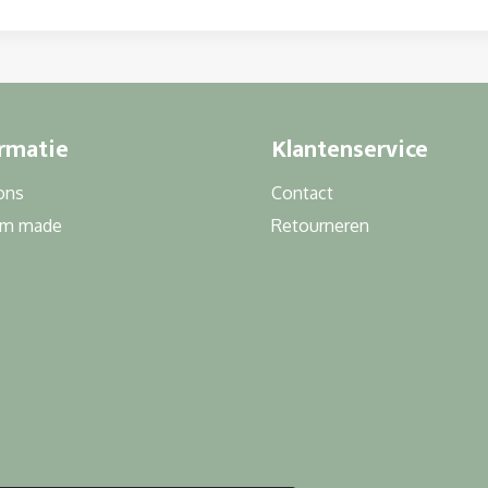
rmatie
Klantenservice
ons
Contact
om made
Retourneren