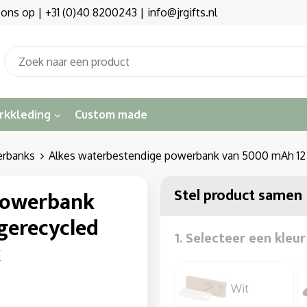
s op | +31 (0)40 8200243 | info@jrgifts.nl
rkkleding
Custom made
erbanks
Alkes waterbestendige powerbank van 5000 mAh 12 W
Stel product samen
powerbank
gerecycled
1. Selecteer een kleur
k
Wit