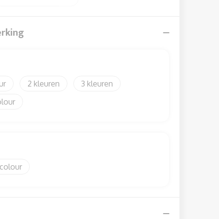
erking
2
3
olour
 colour