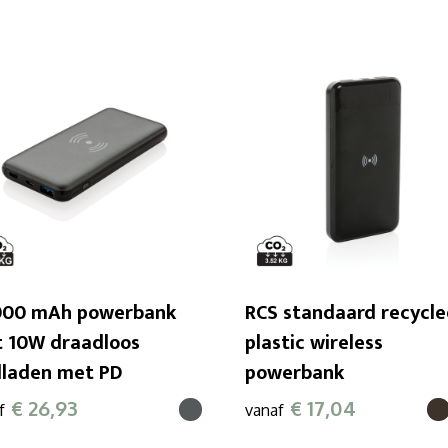
000 mAh powerbank
RCS standaard recycl
 10W draadloos
plastic wireless
lladen met PD
powerbank
€ 26,93
€ 17,04
f
vanaf