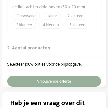
Sweaters
artikel achterzijde boven (50 x 20 mm)
T-Shirts
Onbewerkt
1
2
Veiligheidssignalering en Verlichting
3
4
5
Veiligheidsvesten en Veiligheidshesjes
2. Aantal producten
Vesten
Selecteer jouw opties voor de prijsopgave.
Vrijblijvende offerte
Heb je een vraag over dit