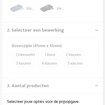
Sweaters
blauw
zwart
T-Shirts
Veiligheidssignalering en Verlichting
2. Selecteer een bewerking
Veiligheidsvesten en Veiligheidshesjes
Bovenzijde (45mm x 45mm)
Vesten
Onbewerkt
1
2
3
4
5
3. Aantal producten
Selecteer jouw opties voor de prijsopgave.