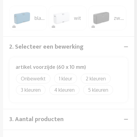
Sweaters
T-Shirts
blauw
wit
zwart
Veiligheidssignalering en Verlichting
2. Selecteer een bewerking
Veiligheidsvesten en Veiligheidshesjes
Vesten
artikel voorzijde (60 x 10 mm)
Onbewerkt
1
2
3
4
5
3. Aantal producten