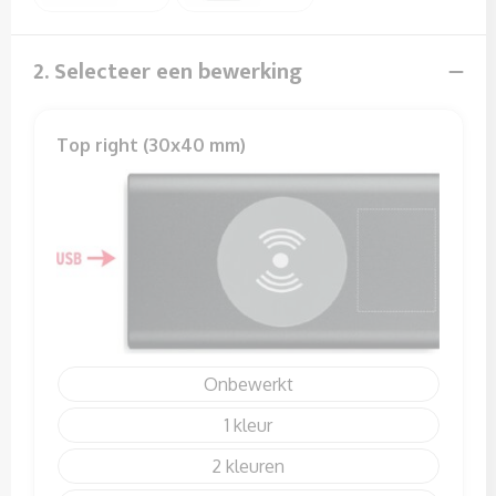
Sweaters
T-Shirts
2. Selecteer een bewerking
Veiligheidssignalering en Verlichting
Top right (30x40 mm)
Veiligheidsvesten en Veiligheidshesjes
Vesten
Onbewerkt
1
2