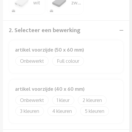
Sweaters
wit
zwart
T-Shirts
2. Selecteer een bewerking
Veiligheidssignalering en Verlichting
Veiligheidsvesten en Veiligheidshesjes
artikel voorzijde (50 x 60 mm)
Vesten
Onbewerkt
Full colour
artikel voorzijde (40 x 60 mm)
Onbewerkt
1
2
3
4
5