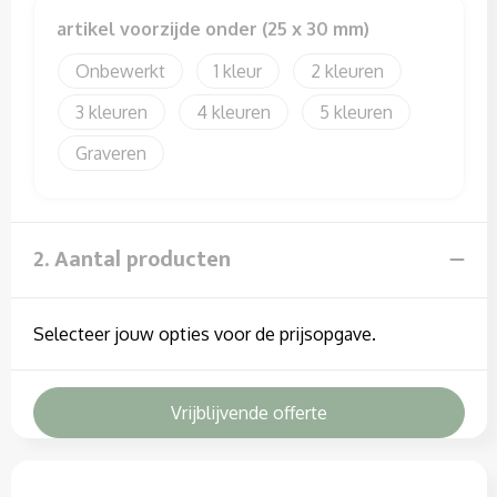
Sweaters
artikel voorzijde onder (25 x 30 mm)
T-Shirts
Onbewerkt
1
2
Veiligheidssignalering en Verlichting
3
4
5
Graveren
Veiligheidsvesten en Veiligheidshesjes
Vesten
2. Aantal producten
Selecteer jouw opties voor de prijsopgave.
Vrijblijvende offerte