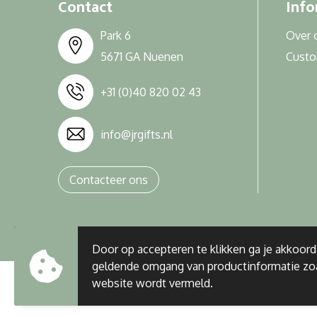
Contact
Info
Park 6
Over 
5671 GA Nuenen
Cust
+31 (0)40 820 02 43
info@jrgifts.nl
Contacteer ons
Door op accepteren te klikken ga je akkoor
geldende omgang van productinformatie zo
website wordt vermeld.
© Copyright J&R Gifts 2023