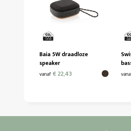
Baia 5W draadloze
Swi
speaker
bas
€ 22,43
vanaf
vana