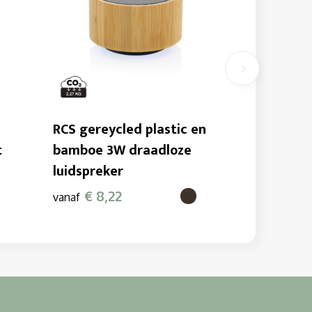
RCS gereycled plastic en
t
bamboe 3W draadloze
luidspreker
€ 8,22
vanaf