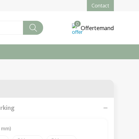
Contact
0
Offertemand
erking
0 mm)