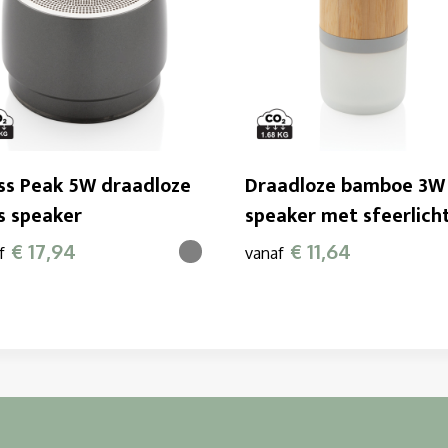
ss Peak 5W draadloze
Draadloze bamboe 3W
s speaker
speaker met sfeerlich
€ 17,94
€ 11,64
f
vanaf