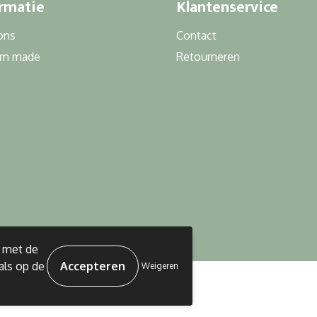
rmatie
Klantenservice
ons
Contact
om made
Retourneren
d met de
als op de
Weigeren