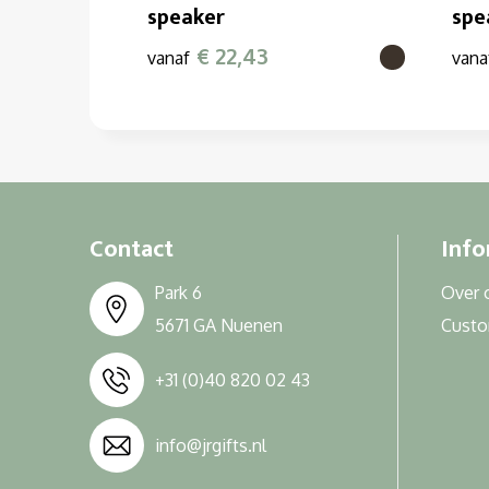
speaker
spe
€ 22,43
vanaf
vana
Contact
Info
Park 6
Over 
5671 GA Nuenen
Cust
+31 (0)40 820 02 43
info@jrgifts.nl