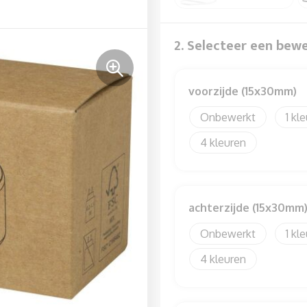
2. Selecteer een bew
voorzijde (15x30mm)
Onbewerkt
1
4
achterzijde (15x30mm
Onbewerkt
1
4