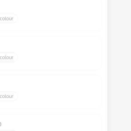
 colour
 colour
)
 colour
)