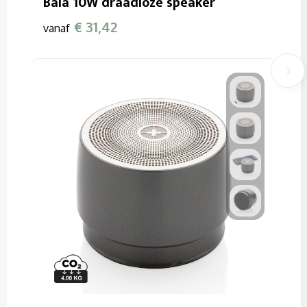
Baia 10W draadloze speaker
€ 31,42
vanaf