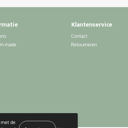
rmatie
Klantenservice
ons
Contact
om made
Retourneren
d met de