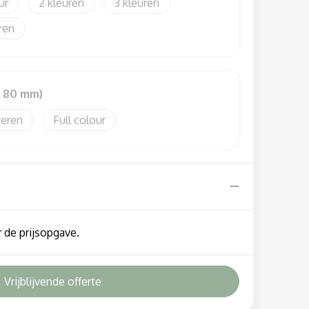
2
3
x 80 mm)
veren
Full colour
 de prijsopgave.
Vrijblijvende offerte