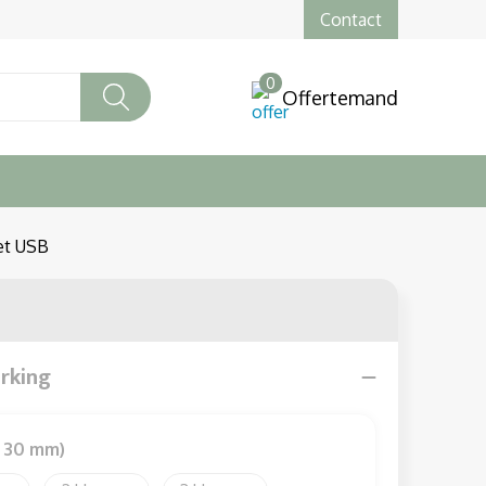
Contact
0
Offertemand
et USB
erking
x 30 mm)