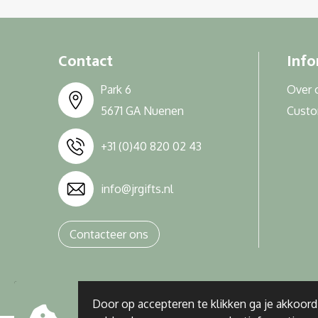
Contact
Info
Park 6
Over 
5671 GA Nuenen
Cust
+31 (0)40 820 02 43
info@jrgifts.nl
Contacteer ons
Door op accepteren te klikken ga je akkoor