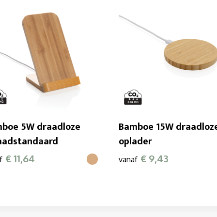
boe 5W draadloze
Bamboe 15W draadloz
aadstandaard
oplader
€ 11,64
€ 9,43
f
vanaf