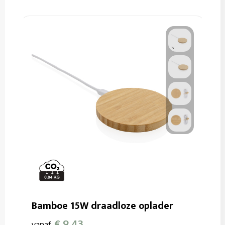
Bamboe 15W draadloze oplader
€ 9,43
vanaf