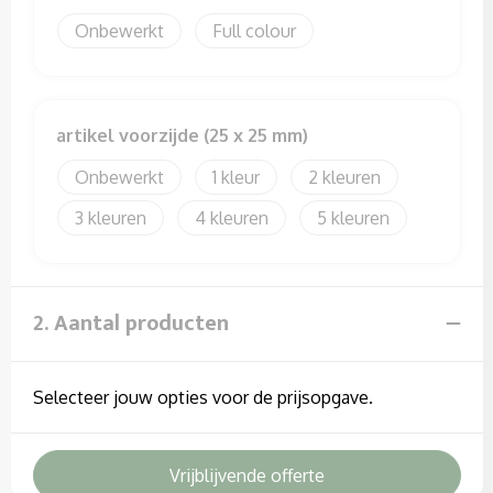
Sweaters
Onbewerkt
Full colour
T-Shirts
Veiligheidssignalering en Verlichting
artikel voorzijde (25 x 25 mm)
Veiligheidsvesten en Veiligheidshesjes
Onbewerkt
1
2
3
4
5
Vesten
2. Aantal producten
Selecteer jouw opties voor de prijsopgave.
Vrijblijvende offerte