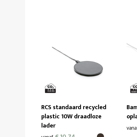
RCS standaard recycled
Bam
plastic 10W draadloze
opl
lader
vana
€ 10,74