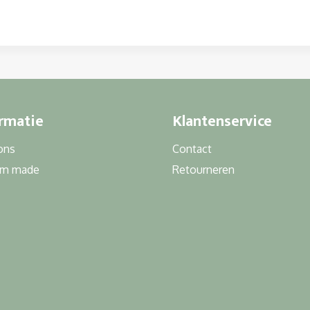
rmatie
Klantenservice
ons
Contact
om made
Retourneren