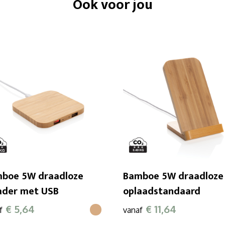
Ook voor jou
boe 5W draadloze
Bamboe 5W draadloze
ader met USB
oplaadstandaard
€ 5,64
€ 11,64
f
vanaf