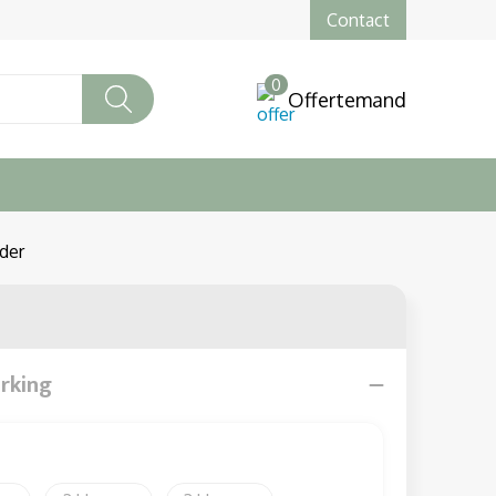
Contact
0
Offertemand
der
erking