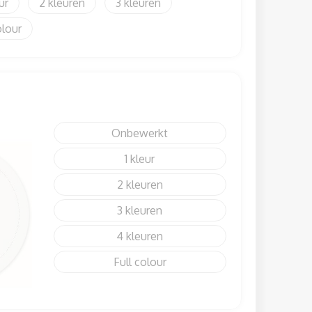
2
3
olour
Onbewerkt
1
2
3
4
Full colour