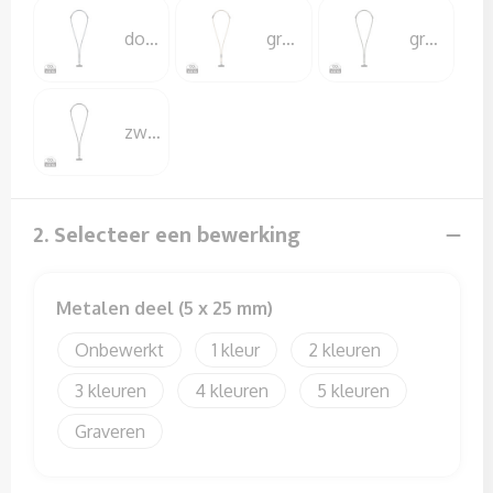
Sweaters
donkerblauw
greige
groen
T-Shirts
Veiligheidssignalering en Verlichting
zwart
Veiligheidsvesten en Veiligheidshesjes
Vesten
2. Selecteer een bewerking
Metalen deel (5 x 25 mm)
Onbewerkt
1
2
3
4
5
Graveren