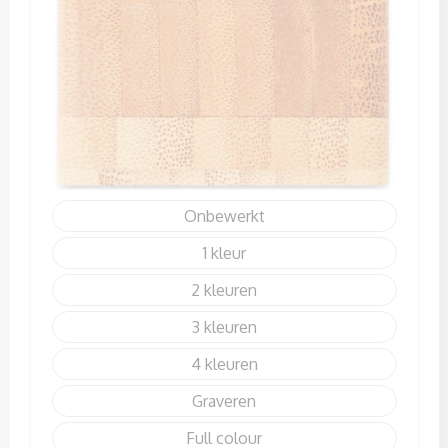
Onbewerkt
1
2
3
4
Graveren
Full colour