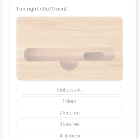
Sweaters
Top right (35x10 mm)
T-Shirts
Veiligheidssignalering en Verlichting
Veiligheidsvesten en Veiligheidshesjes
Vesten
Onbewerkt
1
2
3
4