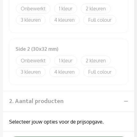
Sweaters
Onbewerkt
1
2
T-Shirts
3
4
Full colour
Veiligheidssignalering en Verlichting
Veiligheidsvesten en Veiligheidshesjes
Side 2 (30x32 mm)
Onbewerkt
1
2
Vesten
3
4
Full colour
2. Aantal producten
Selecteer jouw opties voor de prijsopgave.