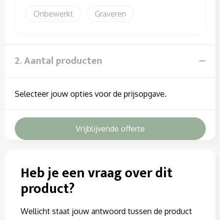
Sweaters
Onbewerkt
Graveren
T-Shirts
Veiligheidssignalering en Verlichting
2. Aantal producten
Veiligheidsvesten en Veiligheidshesjes
Selecteer jouw opties voor de prijsopgave.
Vesten
Vrijblijvende offerte
Heb je een vraag over dit
product?
Wellicht staat jouw antwoord tussen de product