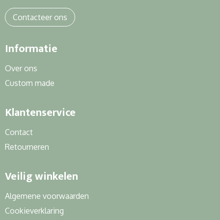
Sweaters
Contacteer ons
T-Shirts
Informatie
Veiligheidssignalering en Verlichting
Over ons
Veiligheidsvesten en Veiligheidshesjes
Custom made
Vesten
Klantenservice
Contact
Retourneren
Veilig winkelen
Algemene voorwaarden
Cookieverklaring