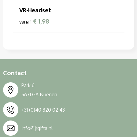
Sleutelhangers en Lanyards
Sweaters
Overalls
VR-Headset
Snoepgoed
T-Shirts
Overhemden
€ 1,98
vanaf
Spellen voor binnen en buiten
Vesten
Polo's
Themapakketten
Reflecterende polo's
Veiligheid, Auto en Fiets
Reflecterende vesten
Contact
Vrije tijd en Strand
Regenkleding
Park 6
Waterflesjes
Restauranttextiel
5671 GA Nuenen
Schoenen
+31 (0)40 820 02 43
Schorten en Sloven
info@jrgifts.nl