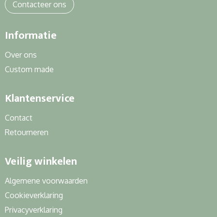
Sweaters
Contacteer ons
T-Shirts
Informatie
Veiligheidssignalering en Verlichting
Over ons
Custom made
Veiligheidsvesten en Veiligheidshesjes
Klantenservice
Vesten
Contact
Retourneren
Veilig winkelen
Algemene voorwaarden
Cookieverklaring
Privacyverklaring