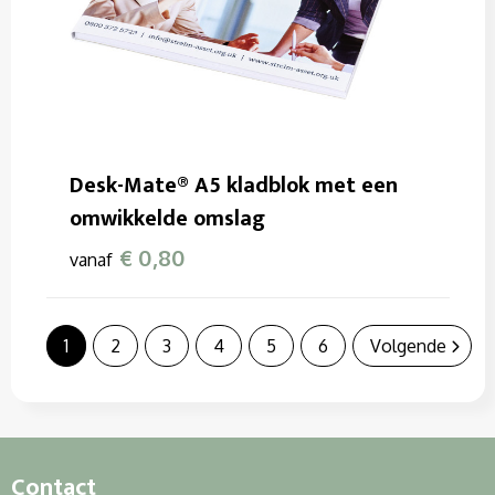
Desk-Mate® A5 kladblok met een
omwikkelde omslag
€ 0,80
vanaf
1
2
3
4
5
6
Volgende
Contact