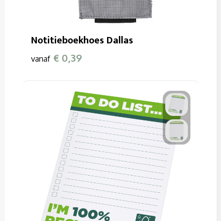
Sweaters
T-Shirts
Notitieboekhoes Dallas
Veiligheidssignalering en Verlichting
€ 0,39
vanaf
Veiligheidsvesten en Veiligheidshesjes
Vesten