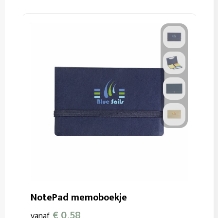
NotePad memoboekje
€ 0,58
vanaf