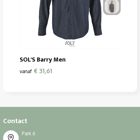
SOL'S Barry Men
€ 31,61
vanaf
Contact
Park 6