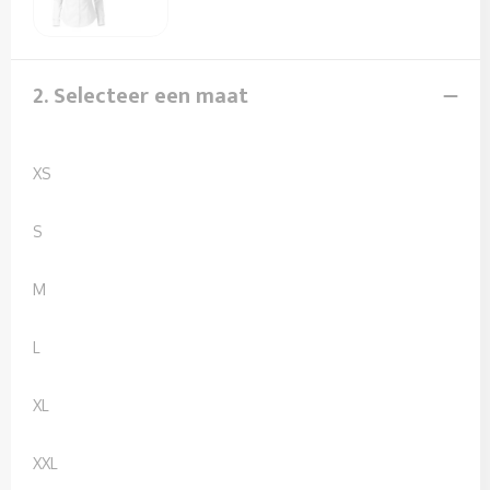
Sweaters
T-Shirts
2. Selecteer een maat
Veiligheidssignalering en Verlichting
Veiligheidsvesten en Veiligheidshesjes
XS
Vesten
S
M
L
XL
XXL