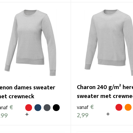
Charon 240 g/m² her
enon dames sweater
sweater met crewne
et crewneck
€
€
vanaf
anaf
2,99
,99