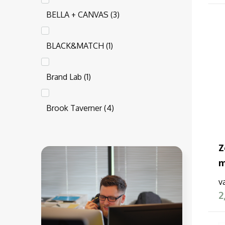
BELLA + CANVAS
(3)
BLACK&MATCH
(1)
Brand Lab
(1)
Brook Taverner
(4)
BUILD YOUR BRAND
(27)
Z
m
Clique
(31)
v
2
Daiber
(30)