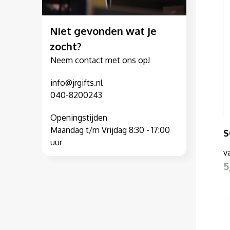
ECOLOGIE
(2)
Niet gevonden wat je
Elevate Life
(2)
zocht?
Neem contact met ons op!
Elevate NXT
(3)
info@jrgifts.nl
040-8200243
Elevate
(10)
Openingstijden
S
Maandag t/m Vrijdag 8:30 - 17:00
EXCD BY PROMODORO
(1)
uur
v
5
FINDEN HALES
(2)
FRONT ROW
(1)