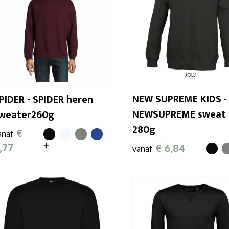
NEW SUPREME KIDS -
PIDER - SPIDER heren
NEWSUPREME sweat 
weater260g
280g
€
anaf
,77
€ 6,84
vanaf