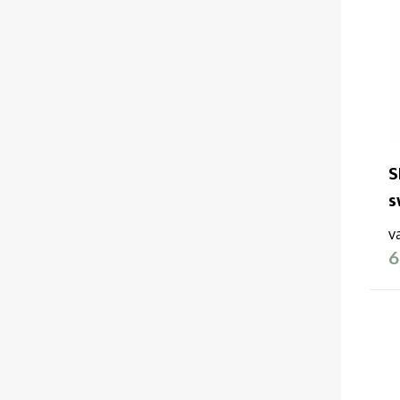
Fruit of the Loom
(22)
GILDAN
(7)
HENBURY
(9)
HEROCK
(2)
S
s
iqoniq
(14)
v
6
JACK & JONES
(12)
JACK & JONES//PRODUKT
(4)
JHK
(9)