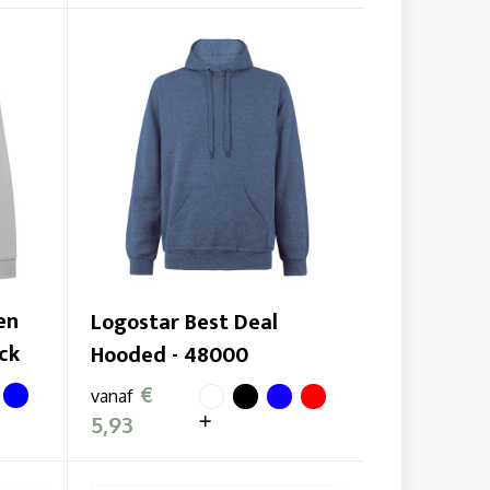
en
Logostar Best Deal
ck
Hooded - 48000
€
vanaf
5,93