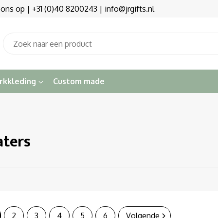
s op | +31 (0)40 8200243 | info@jrgifts.nl
rkkleding
Custom made
ters
2
3
4
5
6
Volgende