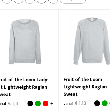
Fruit of the Loom
ruit of the Loom Lady-
Lightweight Raglan
it Lightweight Raglan
Sweat
weat
€ 1,13
€ 1,11
vanaf
anaf