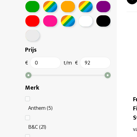
Prijs
€
t/m
€
Merk
F
F
Anthem
(5)
S
B&C
(21)
v