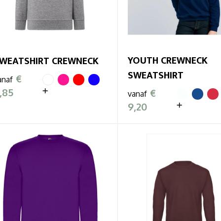
YOUTH CREWNECK
WEATSHIRT CREWNECK
SWEATSHIRT
€
anaf
,85
€
vanaf
9,20