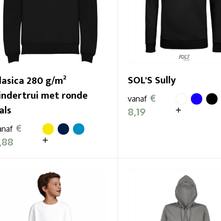
SOL'S Sully
lasica 280 g/m²
indertrui met ronde
€
vanaf
als
8,19
€
anaf
,88