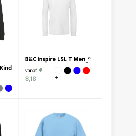
B&C Inspire LSL T Men_°
Kind
€
vanaf
8,18