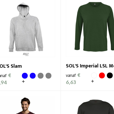
SOL'S Imperial LSL M
OL'S Slam
€
€
vanaf
anaf
6,63
,94