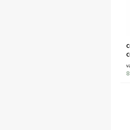
NEW MORNING STUDIOS
(3)
PEN DUICK
(5)
C
Premier
(4)
C
Pro RTX
(3)
v
8
PROMODORO
(2)
REGATTA
(1)
RESULT
(3)