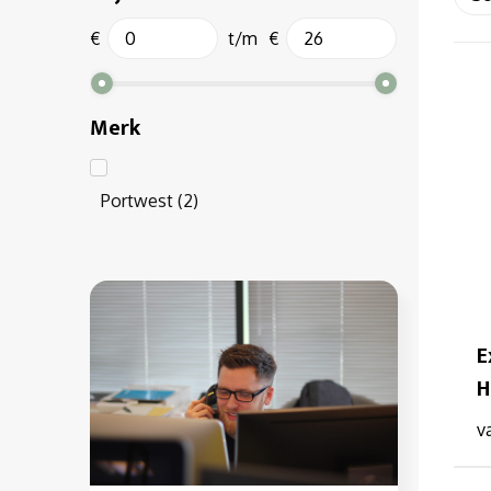
€
t/m
€
Merk
Portwest
(2)
E
H
v