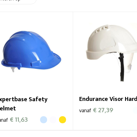
Endurance Visor Har
xpertbase Safety
elmet
€ 27,39
vanaf
€ 11,63
anaf