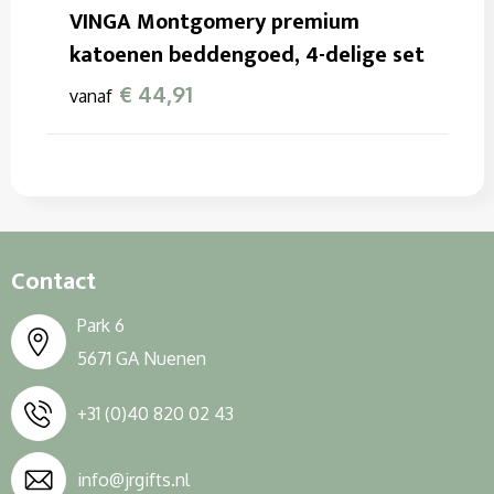
Sweaters
VINGA Montgomery premium
katoenen beddengoed, 4-delige set
T-Shirts
€ 44,91
vanaf
Veiligheidssignalering en Verlichting
Veiligheidsvesten en Veiligheidshesjes
Vesten
Contact
Park 6
5671 GA Nuenen
+31 (0)40 820 02 43
info@jrgifts.nl