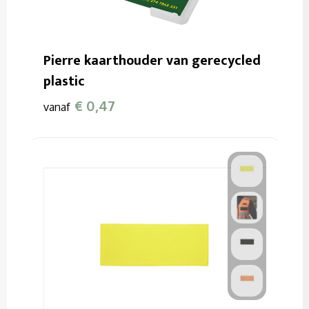
Sweaters
T-Shirts
Pierre kaarthouder van gerecycled
Veiligheidssignalering en Verlichting
plastic
Veiligheidsvesten en Veiligheidshesjes
€ 0,47
vanaf
Vesten