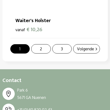
Waiter's Holster
€ 10,26
vanaf
1
2
3
Volgende
Contact
Park 6
5671 GA Nuenen
+31 (0)40 820 02 43