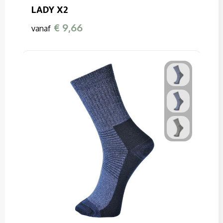
Sweaters
LADY X2
T-Shirts
€ 9,66
vanaf
Veiligheidssignalering en Verlichting
Veiligheidsvesten en Veiligheidshesjes
Vesten